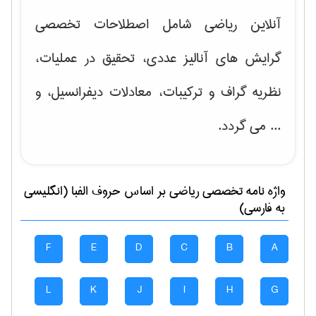
آنلاین ریاضی شامل اصطلاحات تخصصی
گرایش های
آنالیز عددی، تحقیق در عملیات،
نظریه گراف و تركیبات، معادلات دیفرانسیل
، و
... می گردد.
واژه نامه تخصصی
رياضی
بر اساس حروف الفبا (انگلیسی
به فارسی)
F
E
D
C
B
A
L
K
J
I
H
G