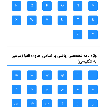
R
Q
P
O
N
M
X
W
V
U
T
S
Z
Y
واژه نامه تخصصی
رياضی
بر اساس حروف الفبا (فارسی
به انگلیسی)
آ
ا
ب
پ
ت
ث
ج
چ
ح
خ
د
ذ
ر
ز
ژ
س
ش
ص