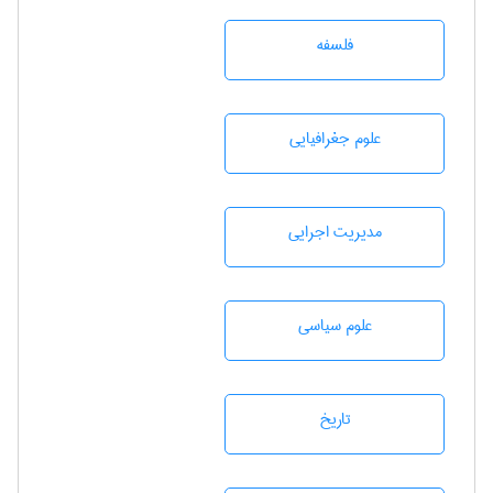
فلسفه
علوم جغرافيايی
مديريت اجرايی
علوم سياسی
تاريخ