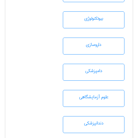
بيوتكنولوژی
داروسازی
دامپزشكی
علوم آزمايشگاهی
دندانپزشكی