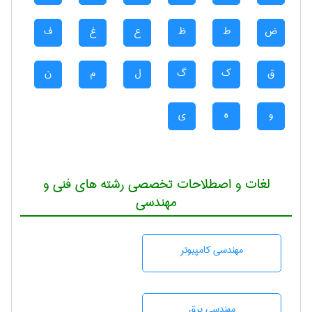
ض
ط
ظ
ع
غ
ف
ق
ک
گ
ل
م
ن
و
ه
ی
لغات و اصطلاحات تخصصی رشته های فنی و
مهندسی
مهندسی كامپيوتر
مهندسی برق