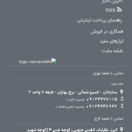
آخرین اخبار
RSS
راهنمای پرداخت اینترنتی
همکاری در فروش
ابزارهای مفید
نقشه سایت
تماس با شعبه تهران
شعبه تهران
ستارخان - خسرو شمالی - برج بهاران - طبقه 7 واحد 2
09124677115
مدیریت گروه
09124648967
مدیریت فناوری اطلاعات
تماس با شعبه کرج
البرز، نظرآباد، الغدیر جنوبی، کوچه غدیر 4 (کوچه شهید