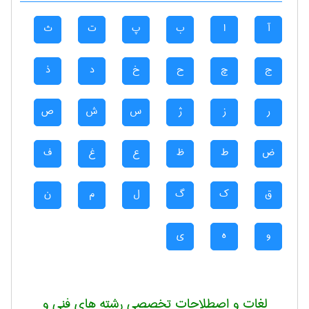
آ
ا
ب
پ
ت
ث
ج
چ
ح
خ
د
ذ
ر
ز
ژ
س
ش
ص
ض
ط
ظ
ع
غ
ف
ق
ک
گ
ل
م
ن
و
ه
ی
لغات و اصطلاحات تخصصی رشته های فنی و