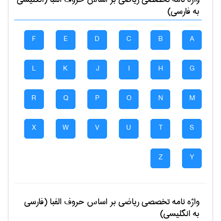
به فارسی)
F
E
D
C
B
A
L
K
J
I
H
G
R
Q
P
O
N
M
X
W
V
U
T
S
Z
Y
واژه نامه تخصصی
رياضی
بر اساس حروف الفبا (فارسی
به انگلیسی)