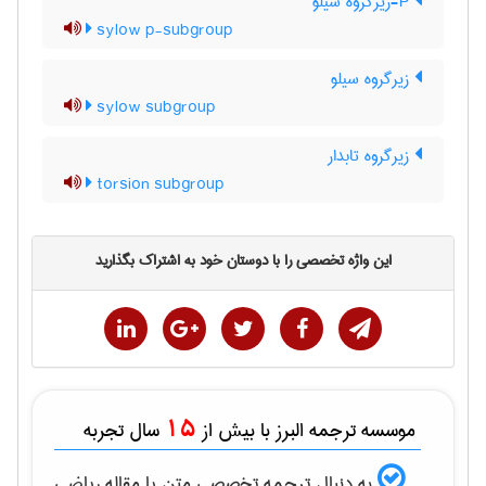
P-زیرگروه سیلو
sylow p-subgroup
زیرگروه سیلو
sylow subgroup
زیرگروه تابدار
torsion subgroup
این واژه تخصصی را با دوستان خود به اشتراک بگذارید
15
موسسه ترجمه البرز با بیش از
سال تجربه
به دنبال ترجمه تخصصی متن یا مقاله
رياضی