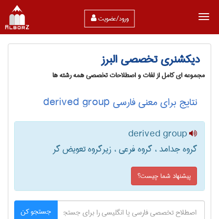
ورود/عضویت
دیکشنری تخصصی البرز
مجموعه ای کامل از لغات و اصطلاحات تخصصی همه رشته ها
نتایج برای معنی فارسی derived group
derived group
گروه جدامد ، گروه فرعی ، زیرگروه تعویض گر
پیشنهاد شما چیست؟
جستجو کن