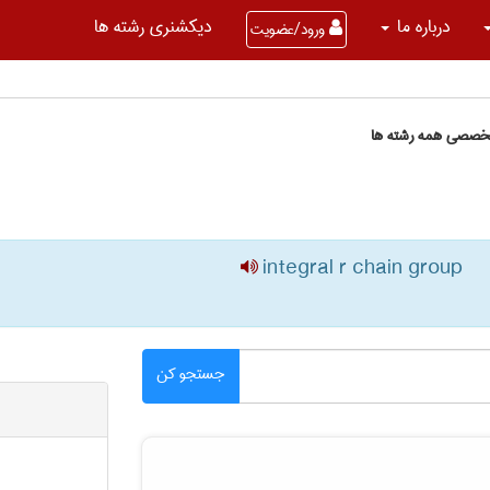
درباره ما
دیکشنری رشته ها
ورود/عضویت
تخصصی همه رشته ها
integral r chain group
جستجو کن