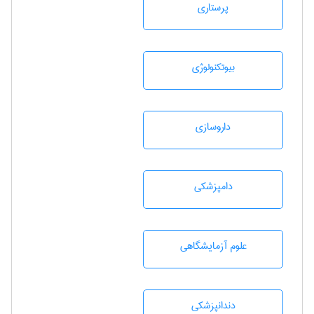
پرستاری
بيوتكنولوژی
داروسازی
دامپزشكی
علوم آزمايشگاهی
دندانپزشكی