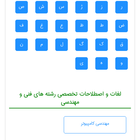
ر
ز
ژ
س
ش
ص
ض
ط
ظ
ع
غ
ف
ق
ک
گ
ل
م
ن
و
ه
ی
لغات و اصطلاحات تخصصی رشته های فنی و
مهندسی
مهندسی كامپيوتر