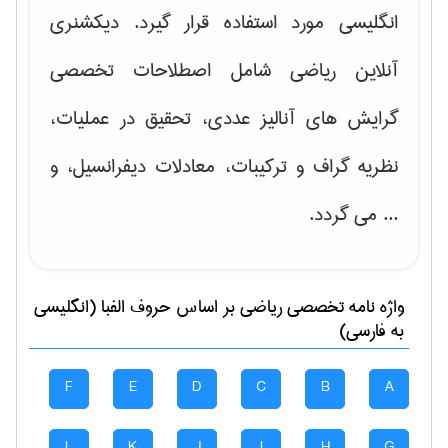
انگلیسی مورد استفاده قرار گیرد. دیکشنری
آنلاین ریاضی شامل اصطلاحات تخصصی
گرایش های
آنالیز عددی، تحقیق در عملیات،
نظریه گراف و تركیبات، معادلات دیفرانسیل
، و
... می گردد.
واژه نامه تخصصی
رياضی
بر اساس حروف الفبا (انگلیسی
به فارسی)
F
E
D
C
B
A
L
K
J
I
H
G