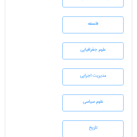
فلسفه
علوم جغرافيايی
مديريت اجرايی
علوم سياسی
تاريخ