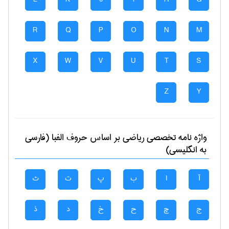
R
Q
P
O
N
M
X
W
V
U
T
S
Z
Y
واژه نامه تخصصی
رياضی
بر اساس حروف الفبا (فارسی
به انگلیسی)
آ
ا
ب
پ
ت
ث
ج
چ
ح
خ
د
ذ