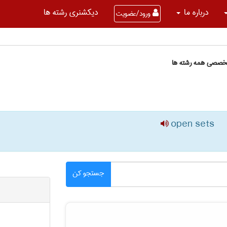
درباره ما
دیکشنری رشته ها
ورود/عضویت
تخصصی همه رشته ها
open sets
جستجو کن