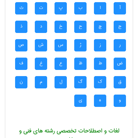
آ
ا
ب
پ
ت
ث
ج
چ
ح
خ
د
ذ
ر
ز
ژ
س
ش
ص
ض
ط
ظ
ع
غ
ف
ق
ک
گ
ل
م
ن
و
ه
ی
لغات و اصطلاحات تخصصی رشته های فنی و