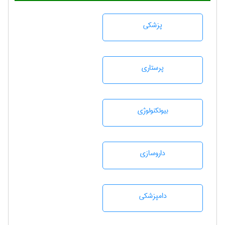
پزشكی
پرستاری
بيوتكنولوژی
داروسازی
دامپزشكی