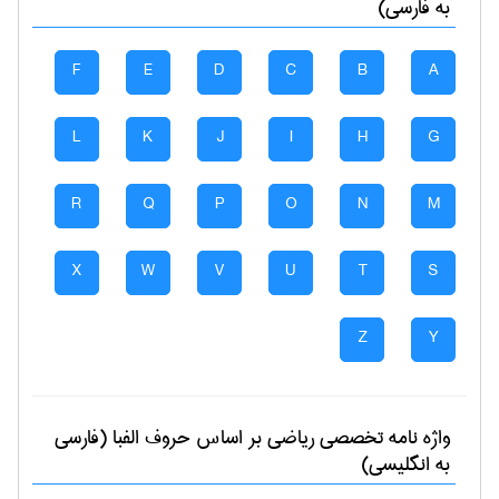
به فارسی)
F
E
D
C
B
A
L
K
J
I
H
G
R
Q
P
O
N
M
X
W
V
U
T
S
Z
Y
واژه نامه تخصصی
رياضی
بر اساس حروف الفبا (فارسی
به انگلیسی)