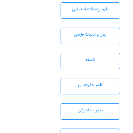
علوم ارتباطات اجتماعی
زبان و ادبيات فارسی
فلسفه
علوم جغرافيايی
مديريت اجرايی