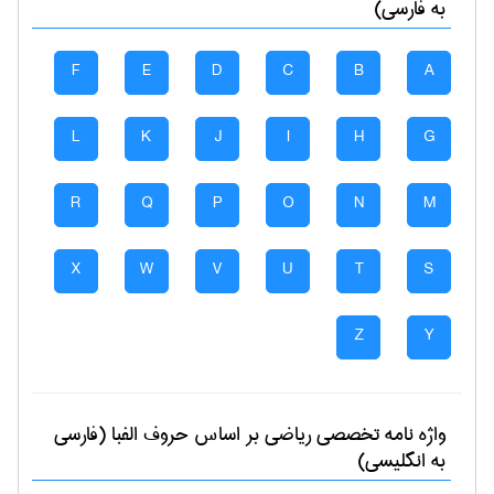
به فارسی)
F
E
D
C
B
A
L
K
J
I
H
G
R
Q
P
O
N
M
X
W
V
U
T
S
Z
Y
واژه نامه تخصصی
رياضی
بر اساس حروف الفبا (فارسی
به انگلیسی)