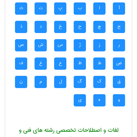
آ
ا
ب
پ
ت
ث
ج
چ
ح
خ
د
ذ
ر
ز
ژ
س
ش
ص
ض
ط
ظ
ع
غ
ف
ق
ک
گ
ل
م
ن
و
ه
ی
لغات و اصطلاحات تخصصی رشته های فنی و