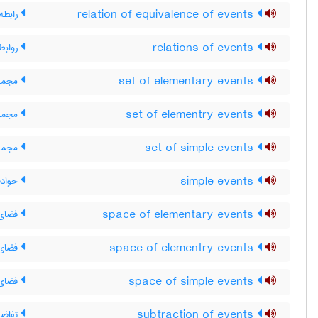
relation of equivalence of events
رابطه
relations of events
روابط
set of elementary events
مجموع
set of elementry events
مجموع
set of simple events
مجموع
simple events
حوادث
space of elementary events
فضای 
space of elementry events
فضای 
space of simple events
فضای 
subtraction of events
تفاضل 