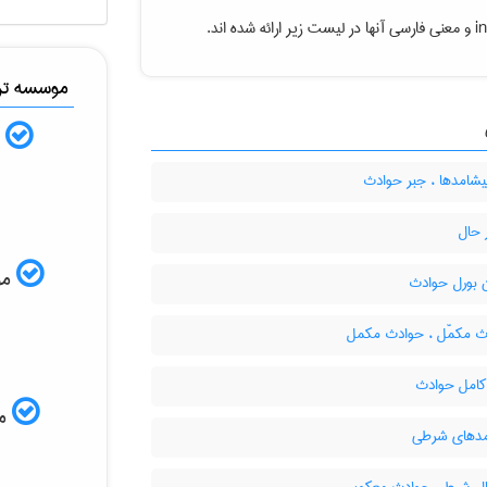
i
و معنی فارسی آنها در لیست زیر ارائه شده اند.
موسسه ترج
ب
یشامدها ، جبر حوادث
 حال
موس
 بورل حوادث
 مکمّل ، حوادث مکمل
کامل حوادث
مم
دهای شرطی