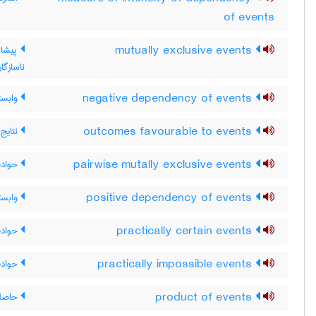
of events
mutually exclusive events
پیشامد
ناسازگا
negative dependency of events
وابست
outcomes favourable to events
نتایج 
pairwise mutally exclusive events
حوادث 
positive dependency of events
وابست
practically certain events
حوادث
practically impossible events
حوادث
product of events
حاصلض