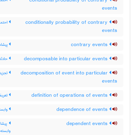
conditional probability of contrary
احتما
events
conditionally probability of contrary
احتما
events
contrary events
پیشام
decomposable into particular events
حادثه
decomposition of event into particular
تجزیه
events
definition of operations of events
تعریف
dependence of events
وابست
dependent events
پیشام
وابسته