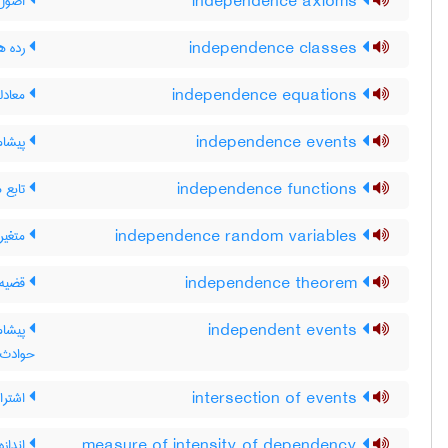
independence axioms
اصول 
independence classes
رده ه
independence equations
معادل
independence events
پیشام
independence functions
تابع 
independence random variables
متغیر
independence theorem
قضیه ا
independent events
پیشام
حوادث 
intersection of events
اشترا
measure of intensity of dependency
انداز