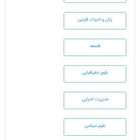
زبان و ادبيات فارسی
فلسفه
علوم جغرافيايی
مديريت اجرايی
علوم سياسی