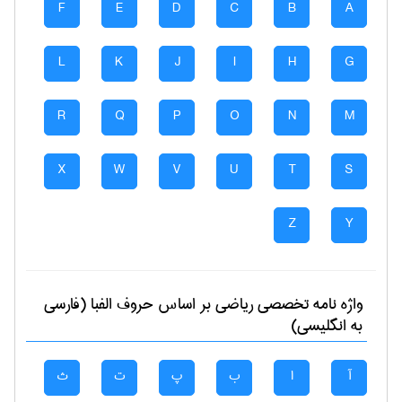
F
E
D
C
B
A
L
K
J
I
H
G
R
Q
P
O
N
M
X
W
V
U
T
S
Z
Y
واژه نامه تخصصی
رياضی
بر اساس حروف الفبا (فارسی
به انگلیسی)
آ
ا
ب
پ
ت
ث