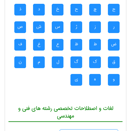
ج
چ
ح
خ
د
ذ
ر
ز
ژ
س
ش
ص
ض
ط
ظ
ع
غ
ف
ق
ک
گ
ل
م
ن
و
ه
ی
لغات و اصطلاحات تخصصی رشته های فنی و
مهندسی