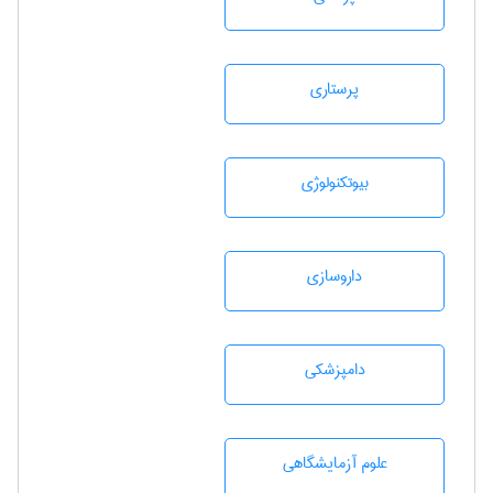
پرستاری
بيوتكنولوژی
داروسازی
دامپزشكی
علوم آزمايشگاهی