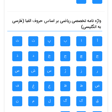
واژه نامه تخصصی
رياضی
بر اساس حروف الفبا (فارسی
به انگلیسی)
آ
ا
ب
پ
ت
ث
ج
چ
ح
خ
د
ذ
ر
ز
ژ
س
ش
ص
ض
ط
ظ
ع
غ
ف
ق
ک
گ
ل
م
ن