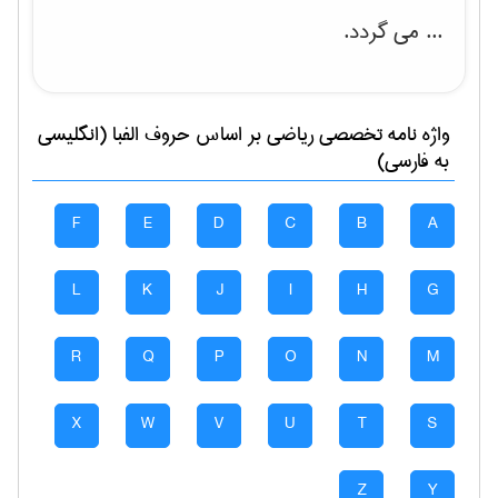
... می گردد.
واژه نامه تخصصی
رياضی
بر اساس حروف الفبا (انگلیسی
به فارسی)
F
E
D
C
B
A
L
K
J
I
H
G
R
Q
P
O
N
M
X
W
V
U
T
S
Z
Y