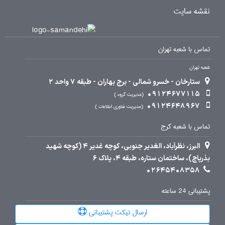
نقشه سایت
تماس با شعبه تهران
شعبه تهران
ستارخان - خسرو شمالی - برج بهاران - طبقه 7 واحد 2
09124677115
مدیریت گروه
09124648967
مدیریت فناوری اطلاعات
تماس با شعبه کرج
البرز، نظرآباد، الغدیر جنوبی، کوچه غدیر 4 (کوچه شهید
بذرپاچ)، ساختمان ستاره، طبقه 4، پلاک 6
02645408358
پشتیبانی 24 ساعته
ارسال تیکت پشتیبانی