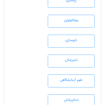
پرستاری
بيوتكنولوژی
داروسازی
دامپزشكی
علوم آزمايشگاهی
دندانپزشكی