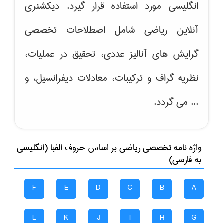
انگلیسی مورد استفاده قرار گیرد. دیکشنری
آنلاین ریاضی شامل اصطلاحات تخصصی
گرایش های
آنالیز عددی، تحقیق در عملیات،
نظریه گراف و تركیبات، معادلات دیفرانسیل
، و
... می گردد.
واژه نامه تخصصی
رياضی
بر اساس حروف الفبا (انگلیسی
به فارسی)
F
E
D
C
B
A
L
K
J
I
H
G