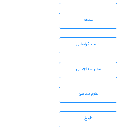
فلسفه
علوم جغرافيايی
مديريت اجرايی
علوم سياسی
تاريخ