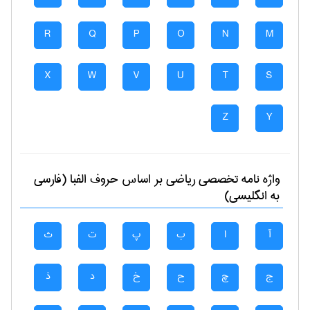
R
Q
P
O
N
M
X
W
V
U
T
S
Z
Y
واژه نامه تخصصی
رياضی
بر اساس حروف الفبا (فارسی
به انگلیسی)
آ
ا
ب
پ
ت
ث
ج
چ
ح
خ
د
ذ