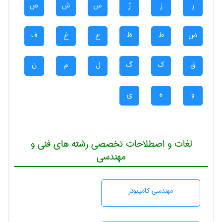
ر
ز
ژ
س
ش
ص
ض
ط
ظ
ع
غ
ف
ق
ک
گ
ل
م
ن
و
ه
ی
لغات و اصطلاحات تخصصی رشته های فنی و
مهندسی
مهندسی كامپيوتر