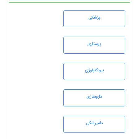
پزشكی
پرستاری
بيوتكنولوژی
داروسازی
دامپزشكی