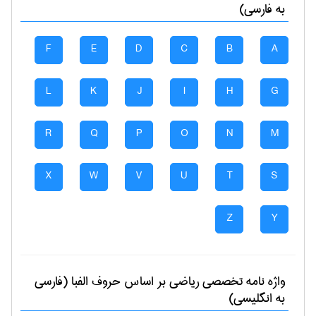
به فارسی)
F
E
D
C
B
A
L
K
J
I
H
G
R
Q
P
O
N
M
X
W
V
U
T
S
Z
Y
واژه نامه تخصصی
رياضی
بر اساس حروف الفبا (فارسی
به انگلیسی)