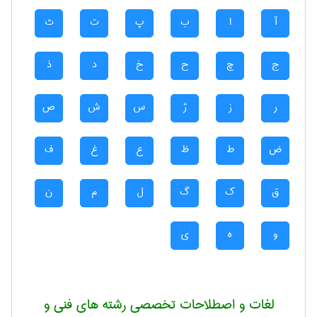
آ
ا
ب
پ
ت
ث
ج
چ
ح
خ
د
ذ
ر
ز
ژ
س
ش
ص
ض
ط
ظ
ع
غ
ف
ق
ک
گ
ل
م
ن
و
ه
ی
لغات و اصطلاحات تخصصی رشته های فنی و