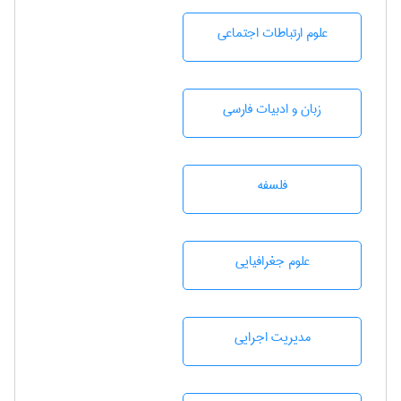
علوم ارتباطات اجتماعی
زبان و ادبيات فارسی
فلسفه
علوم جغرافيايی
مديريت اجرايی