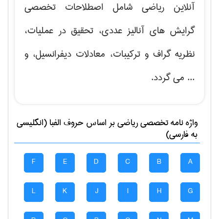
آنلاین ریاضی شامل اصطلاحات تخصصی
گرایش های
آنالیز عددی، تحقیق در عملیات،
نظریه گراف و تركیبات، معادلات دیفرانسیل
، و
... می گردد.
واژه نامه تخصصی
رياضی
بر اساس حروف الفبا (انگلیسی
به فارسی)
F
E
D
C
B
A
L
K
J
I
H
G