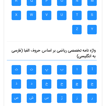
R
Q
P
O
N
M
X
W
V
U
T
S
Z
Y
واژه نامه تخصصی
رياضی
بر اساس حروف الفبا (فارسی
به انگلیسی)
آ
ا
ب
پ
ت
ث
ج
چ
ح
خ
د
ذ
ر
ز
ژ
س
ش
ص