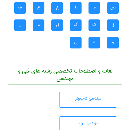
ض
ط
ظ
ع
غ
ف
ق
ک
گ
ل
م
ن
و
ه
ی
لغات و اصطلاحات تخصصی رشته های فنی و
مهندسی
مهندسی كامپيوتر
مهندسی برق