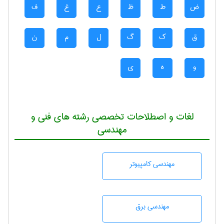
ض
ط
ظ
ع
غ
ف
ق
ک
گ
ل
م
ن
و
ه
ی
لغات و اصطلاحات تخصصی رشته های فنی و
مهندسی
مهندسی كامپيوتر
مهندسی برق