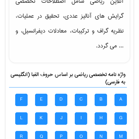
آنلاین ریاضی شامل اصطلاحات تخصصی
گرایش های
آنالیز عددی، تحقیق در عملیات،
نظریه گراف و تركیبات، معادلات دیفرانسیل
، و
... می گردد.
واژه نامه تخصصی
رياضی
بر اساس حروف الفبا (انگلیسی
به فارسی)
F
E
D
C
B
A
L
K
J
I
H
G
R
Q
P
O
N
M