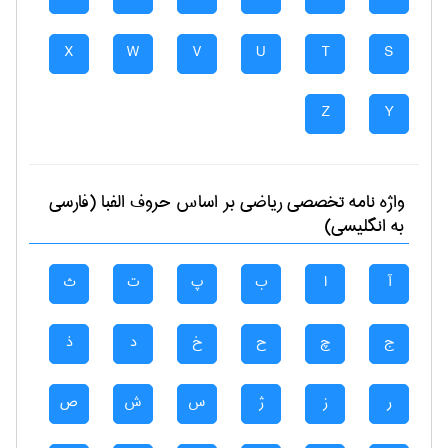
X
W
V
U
T
S
Z
Y
واژه نامه تخصصی
رياضی
بر اساس حروف الفبا (فارسی
به انگلیسی)
آ
ا
ب
پ
ت
ث
ج
چ
ح
خ
د
ذ
ر
ز
ژ
س
ش
ص