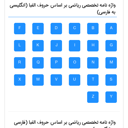
واژه نامه تخصصی
رياضی
بر اساس حروف الفبا (انگلیسی
به فارسی)
F
E
D
C
B
A
L
K
J
I
H
G
R
Q
P
O
N
M
X
W
V
U
T
S
Z
Y
واژه نامه تخصصی
رياضی
بر اساس حروف الفبا (فارسی