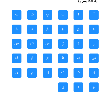
به انگلیسی)
آ
ا
ب
پ
ت
ث
ج
چ
ح
خ
د
ذ
ر
ز
ژ
س
ش
ص
ض
ط
ظ
ع
غ
ف
ق
ک
گ
ل
م
ن
و
ه
ی