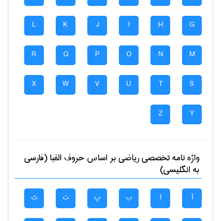
L
K
J
I
H
G
R
Q
P
O
N
M
X
W
V
U
T
S
Z
Y
واژه نامه تخصصی
رياضی
بر اساس حروف الفبا (فارسی
به انگلیسی)
آ
ا
ب
پ
ت
ث