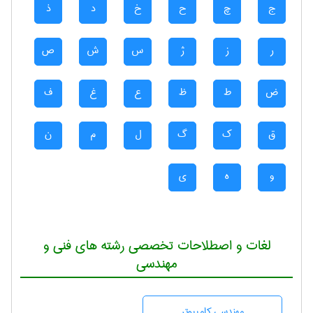
ج
چ
ح
خ
د
ذ
ر
ز
ژ
س
ش
ص
ض
ط
ظ
ع
غ
ف
ق
ک
گ
ل
م
ن
و
ه
ی
لغات و اصطلاحات تخصصی رشته های فنی و
مهندسی
مهندسی كامپيوتر