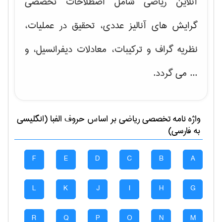
آنلاین ریاضی شامل اصطلاحات تخصصی
گرایش های
آنالیز عددی، تحقیق در عملیات،
نظریه گراف و تركیبات، معادلات دیفرانسیل
، و
... می گردد.
واژه نامه تخصصی
رياضی
بر اساس حروف الفبا (انگلیسی
به فارسی)
F
E
D
C
B
A
L
K
J
I
H
G
R
Q
P
O
N
M