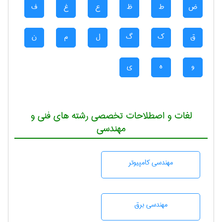
ض
ط
ظ
ع
غ
ف
ق
ک
گ
ل
م
ن
و
ه
ی
لغات و اصطلاحات تخصصی رشته های فنی و
مهندسی
مهندسی كامپيوتر
مهندسی برق