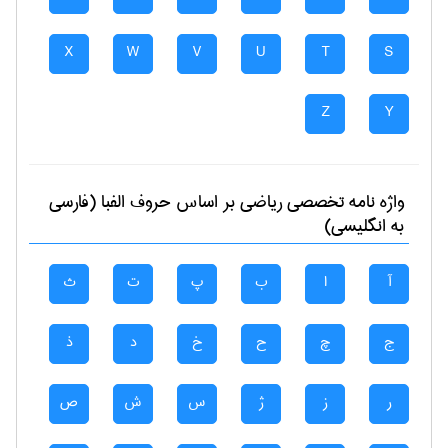
X
W
V
U
T
S
Z
Y
واژه نامه تخصصی
رياضی
بر اساس حروف الفبا (فارسی
به انگلیسی)
آ
ا
ب
پ
ت
ث
ج
چ
ح
خ
د
ذ
ر
ز
ژ
س
ش
ص