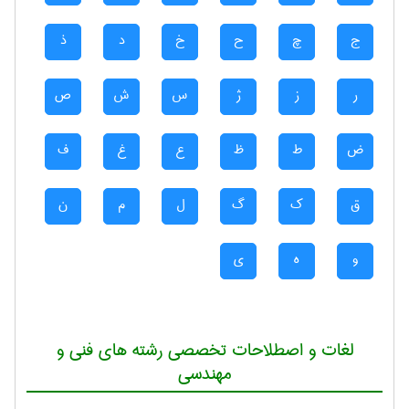
ج
چ
ح
خ
د
ذ
ر
ز
ژ
س
ش
ص
ض
ط
ظ
ع
غ
ف
ق
ک
گ
ل
م
ن
و
ه
ی
لغات و اصطلاحات تخصصی رشته های فنی و
مهندسی