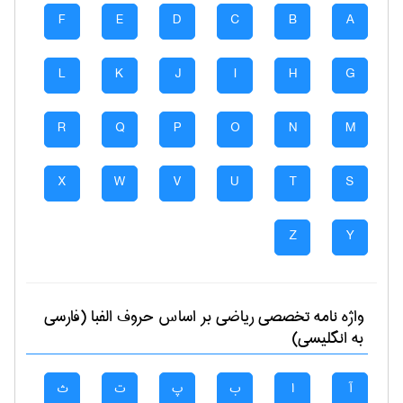
F
E
D
C
B
A
L
K
J
I
H
G
R
Q
P
O
N
M
X
W
V
U
T
S
Z
Y
واژه نامه تخصصی
رياضی
بر اساس حروف الفبا (فارسی
به انگلیسی)
آ
ا
ب
پ
ت
ث