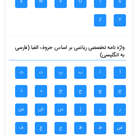
X
W
V
U
T
S
Z
Y
واژه نامه تخصصی
رياضی
بر اساس حروف الفبا (فارسی
به انگلیسی)
آ
ا
ب
پ
ت
ث
ج
چ
ح
خ
د
ذ
ر
ز
ژ
س
ش
ص
ض
ط
ظ
ع
غ
ف