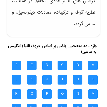
گرایش های
آنالیز عددی، تحقیق در عملیات،
نظریه گراف و تركیبات، معادلات دیفرانسیل
، و
... می گردد.
واژه نامه تخصصی
رياضی
بر اساس حروف الفبا (انگلیسی
به فارسی)
F
E
D
C
B
A
L
K
J
I
H
G
R
Q
P
O
N
M