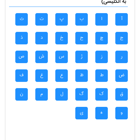
به انگلیسی)
آ
ا
ب
پ
ت
ث
ج
چ
ح
خ
د
ذ
ر
ز
ژ
س
ش
ص
ض
ط
ظ
ع
غ
ف
ق
ک
گ
ل
م
ن
و
ه
ی