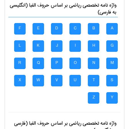
واژه نامه تخصصی
رياضی
بر اساس حروف الفبا (انگلیسی
به فارسی)
F
E
D
C
B
A
L
K
J
I
H
G
R
Q
P
O
N
M
X
W
V
U
T
S
Z
Y
واژه نامه تخصصی
رياضی
بر اساس حروف الفبا (فارسی