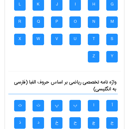
L
K
J
I
H
G
R
Q
P
O
N
M
X
W
V
U
T
S
Z
Y
واژه نامه تخصصی
رياضی
بر اساس حروف الفبا (فارسی
به انگلیسی)
آ
ا
ب
پ
ت
ث
ج
چ
ح
خ
د
ذ