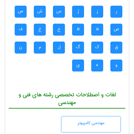
ر
ز
ژ
س
ش
ص
ض
ط
ظ
ع
غ
ف
ق
ک
گ
ل
م
ن
و
ه
ی
لغات و اصطلاحات تخصصی رشته های فنی و
مهندسی
مهندسی كامپيوتر