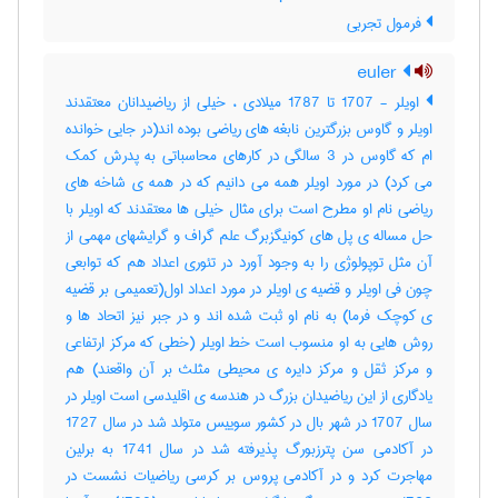
فرمول تجربی
euler
اویلر - 1707 تا 1787 میلادی ، خیلی از ریاضیدانان معتقدند
اویلر و گاوس بزرگترین نابغه های ریاضی بوده اند(در جایی خوانده
ام که گاوس در 3 سالگی در کارهای محاسباتی به پدرش کمک
می کرد) در مورد اویلر همه می دانیم که در همه ی شاخه های
ریاضی نام او مطرح است برای مثال خیلی ها معتقدند که اویلر با
حل مساله ی پل های کونیگزبرگ علم گراف و گرایشهای مهمی از
آن مثل توپولوژی را به وجود آورد در تئوری اعداد هم که توابعی
چون فی اویلر و قضیه ی اویلر در مورد اعداد اول(تعمیمی بر قضیه
ی کوچک فرما) به نام او ثبت شده اند و در جبر نیز اتحاد ها و
روش هایی به او منسوب است خط اویلر (خطی که مرکز ارتفاعی
و مرکز ثقل و مرکز دایره ی محیطی مثلث بر آن واقعند) هم
یادگاری از این ریاضیدان بزرگ در هندسه ی اقلیدسی است اویلر در
سال 1707 در شهر بال در کشور سوییس متولد شد در سال 1727
در آکادمی سن پترزبورگ پذیرفته شد در سال 1741 به برلین
مهاجرت کرد و در آکادمی پروس بر کرسی ریاضیات نشست در