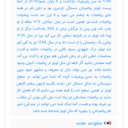
1766 به سن پترزبورگ بازگشت و تا پایان عمر(1783) در آنجا
زیست اویلر ریاضیدان خستگی ناپذیری بود و دلیل نام در همه
جای ریاضیات به چشم می خورد و تا این حد باعث پیشرفت
ریاضیات شده نیز همین است در زمان حیاتش 473 مقاله از او
چاپ شد ولی پس از مرگش بیش از 250 یادداشت دیگر از او
پیدا شد اویلر در در شرایط سختی کار می کرد زیرا در سال 1735
بینایی یک چشمش را از دست داد و در سال 1766 نیز به کلی کور
شد اویلر درک شهودی بسیار بالایی در ریاضیات داشته و قدرت
محاسبات ذهنی اش در زمان نابینایی هم نبوغ او را ثابت می کند
البته مطمئن باشید اگر نابغه ای مثل اویلر در ریاضیات کنونی وجود
داشته باشد نیز نمی تواند مثل او معروف و مشهور شود چون
ریاضیات به حدی پیشرفت کرده که شما نمی توانید در سطح
دبیرستانی به دنبال مسائل حل نشده بگردید (چون بیشتر کارهی
اویلر در همین سطح است) البته همه می دانیم که که فضای کار
جدید در ریاضیات مقدماتی نیز زیاد است ولی کلی بودن آن مطلب
نیز شرط بوده و هست کما اینکه شما نمی توانید در نیم قرن اخیر
نام ریاضیدانی را بیاورید که مثل اویلر شناخته شده باشد
euler angles