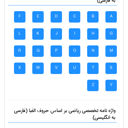
به فارسی)
F
E
D
C
B
A
L
K
J
I
H
G
R
Q
P
O
N
M
X
W
V
U
T
S
Z
Y
واژه نامه تخصصی
رياضی
بر اساس حروف الفبا (فارسی
به انگلیسی)