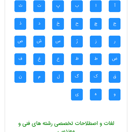
آ
ا
ب
پ
ت
ث
ج
چ
ح
خ
د
ذ
ر
ز
ژ
س
ش
ص
ض
ط
ظ
ع
غ
ف
ق
ک
گ
ل
م
ن
و
ه
ی
لغات و اصطلاحات تخصصی رشته های فنی و
مهندسی