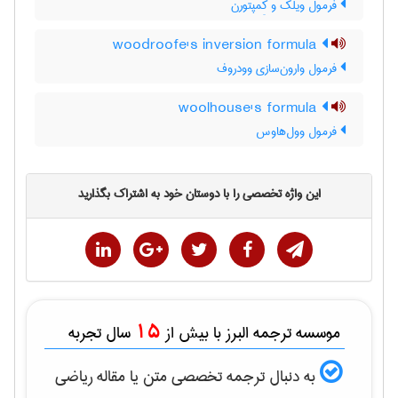
فرمول ویلک و کِمپتورن
woodroofe's inversion formula
فرمول وارون‌سازی وودروف
woolhouse's formula
فرمول وول‌هاوس
این واژه تخصصی را با دوستان خود به اشتراک بگذارید
15
موسسه ترجمه البرز با بیش از
سال تجربه
به دنبال ترجمه تخصصی متن یا مقاله
رياضی