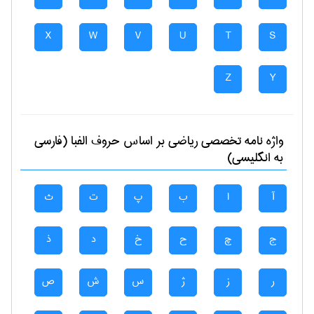
X
W
V
U
T
S
Z
Y
واژه نامه تخصصی
رياضی
بر اساس حروف الفبا (فارسی
به انگلیسی)
آ
ا
ب
پ
ت
ث
ج
چ
ح
خ
د
ذ
ر
ز
ژ
س
ش
ص