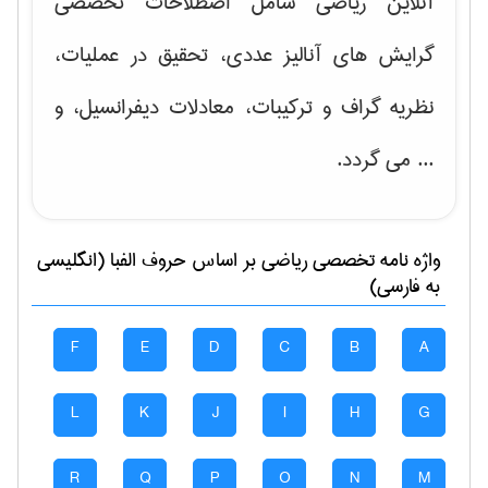
آنلاین ریاضی شامل اصطلاحات تخصصی
گرایش های
آنالیز عددی، تحقیق در عملیات،
نظریه گراف و تركیبات، معادلات دیفرانسیل
، و
... می گردد.
واژه نامه تخصصی
رياضی
بر اساس حروف الفبا (انگلیسی
به فارسی)
F
E
D
C
B
A
L
K
J
I
H
G
R
Q
P
O
N
M