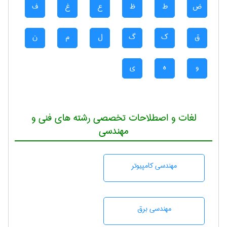
ض
ط
ظ
ع
غ
ف
ق
ک
گ
ل
م
ن
و
ه
ی
لغات و اصطلاحات تخصصی رشته های فنی و
مهندسی
مهندسی كامپيوتر
مهندسی برق