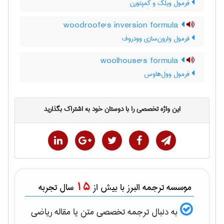
فرمول ویلک و کِمپتورن
woodroofe's inversion formula
فرمول وارون‌سازی وودروف
woolhouse's formula
فرمول وول‌هاوس
این واژه تخصصی را با دوستان خود به اشتراک بگذارید
15
موسسه ترجمه البرز با بیش از
سال تجربه
به دنبال ترجمه تخصصی متن یا مقاله
رياضی