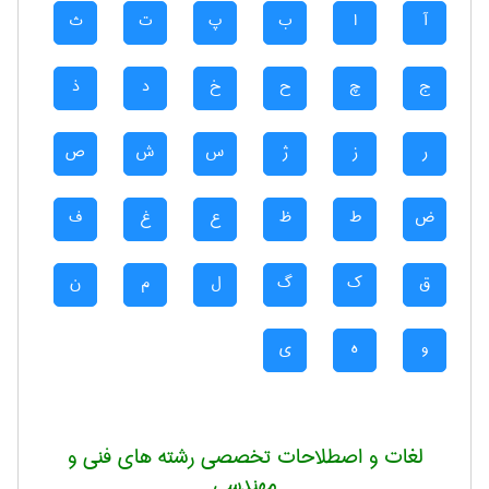
آ
ا
ب
پ
ت
ث
ج
چ
ح
خ
د
ذ
ر
ز
ژ
س
ش
ص
ض
ط
ظ
ع
غ
ف
ق
ک
گ
ل
م
ن
و
ه
ی
لغات و اصطلاحات تخصصی رشته های فنی و
مهندسی