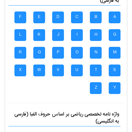
به فارسی)
F
E
D
C
B
A
L
K
J
I
H
G
R
Q
P
O
N
M
X
W
V
U
T
S
Z
Y
واژه نامه تخصصی
رياضی
بر اساس حروف الفبا (فارسی
به انگلیسی)