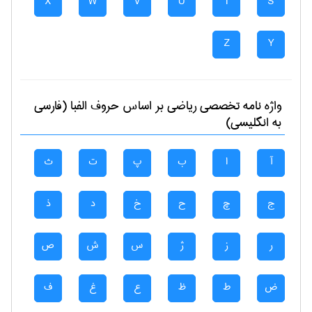
X
W
V
U
T
S
Z
Y
واژه نامه تخصصی
رياضی
بر اساس حروف الفبا (فارسی
به انگلیسی)
آ
ا
ب
پ
ت
ث
ج
چ
ح
خ
د
ذ
ر
ز
ژ
س
ش
ص
ض
ط
ظ
ع
غ
ف