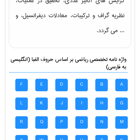
گرایش های
آنالیز عددی، تحقیق در عملیات،
نظریه گراف و تركیبات، معادلات دیفرانسیل
، و
... می گردد.
واژه نامه تخصصی
رياضی
بر اساس حروف الفبا (انگلیسی
به فارسی)
F
E
D
C
B
A
L
K
J
I
H
G
R
Q
P
O
N
M