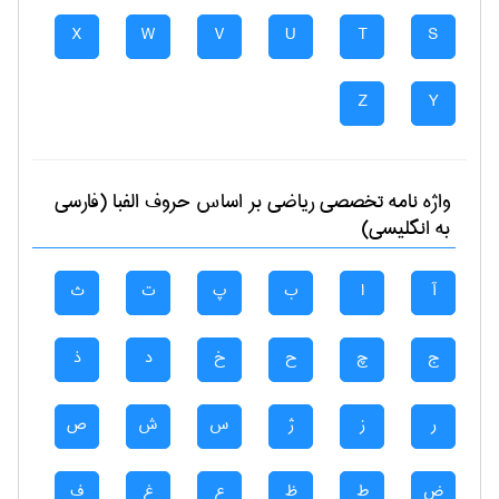
X
W
V
U
T
S
Z
Y
واژه نامه تخصصی
رياضی
بر اساس حروف الفبا (فارسی
به انگلیسی)
آ
ا
ب
پ
ت
ث
ج
چ
ح
خ
د
ذ
ر
ز
ژ
س
ش
ص
ض
ط
ظ
ع
غ
ف