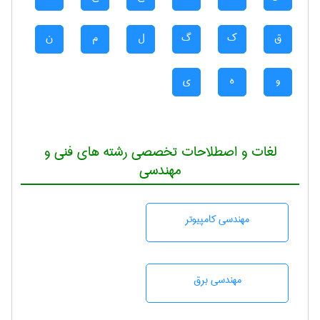
ق
ک
گ
ل
م
ن
و
ه
ی
لغات و اصطلاحات تخصصی رشته های فنی و
مهندسی
مهندسی كامپيوتر
مهندسی برق