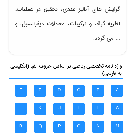
گرایش های
آنالیز عددی، تحقیق در عملیات،
نظریه گراف و تركیبات، معادلات دیفرانسیل
، و
... می گردد.
واژه نامه تخصصی
رياضی
بر اساس حروف الفبا (انگلیسی
به فارسی)
F
E
D
C
B
A
L
K
J
I
H
G
R
Q
P
O
N
M