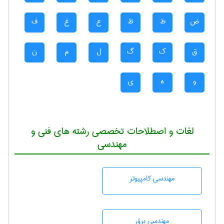
ض
ط
ظ
ع
غ
ف
ق
ک
گ
ل
م
ن
و
ه
ی
لغات و اصطلاحات تخصصی رشته های فنی و
مهندسی
مهندسی كامپيوتر
مهندسی برق