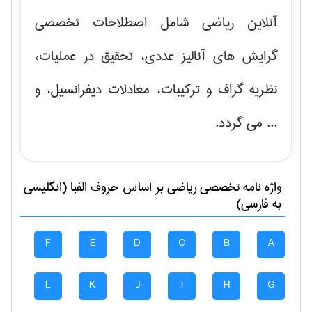
آنلاین ریاضی شامل اصطلاحات تخصصی
گرایش های
آنالیز عددی، تحقیق در عملیات،
نظریه گراف و تركیبات، معادلات دیفرانسیل
، و
... می گردد.
واژه نامه تخصصی
رياضی
بر اساس حروف الفبا (انگلیسی
به فارسی)
F
E
D
C
B
A
L
K
J
I
H
G