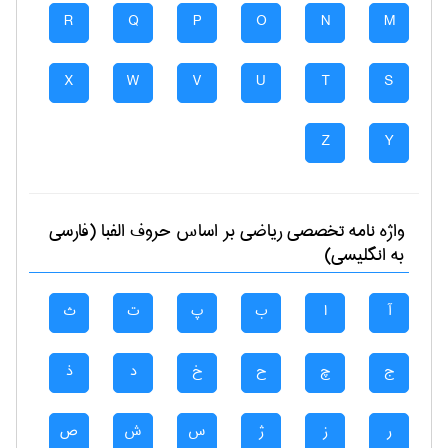
R
Q
P
O
N
M
X
W
V
U
T
S
Z
Y
واژه نامه تخصصی
رياضی
بر اساس حروف الفبا (فارسی
به انگلیسی)
آ
ا
ب
پ
ت
ث
ج
چ
ح
خ
د
ذ
ر
ز
ژ
س
ش
ص