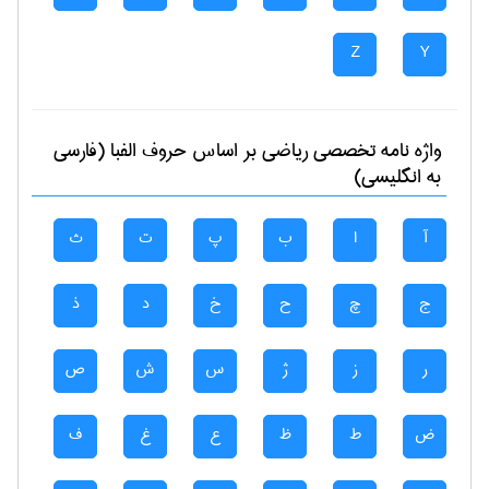
Z
Y
واژه نامه تخصصی
رياضی
بر اساس حروف الفبا (فارسی
به انگلیسی)
آ
ا
ب
پ
ت
ث
ج
چ
ح
خ
د
ذ
ر
ز
ژ
س
ش
ص
ض
ط
ظ
ع
غ
ف