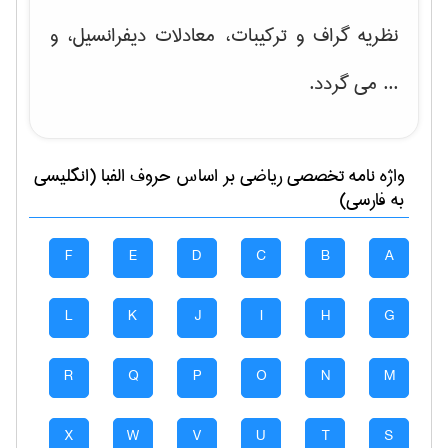
نظریه گراف و تركیبات، معادلات دیفرانسیل
، و
... می گردد.
واژه نامه تخصصی
رياضی
بر اساس حروف الفبا (انگلیسی
به فارسی)
F
E
D
C
B
A
L
K
J
I
H
G
R
Q
P
O
N
M
X
W
V
U
T
S