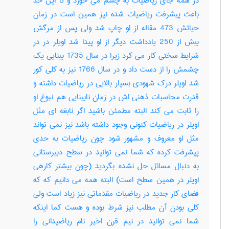
در همه جای ریاضیات به چشم می خورد و تا این حد
باعث پیشرفت ریاضیات شده نیز همین است در زمان
حیاتش 473 مقاله از او چاپ شد ولی پس از مرگش
بیش از 250 یادداشت دیگر از او پیدا شد اویلر در در
شرایط سختی کار می کرد زیرا در سال 1735 بینایی یک
چشمش را از دست داد و در سال 1766 نیز به کلی کور
شد اویلر درک شهودی بسیار بالایی در ریاضیات داشته و
قدرت محاسبات ذهنی اش در زمان نابینایی هم نبوغ او
را ثابت می کند البته مطمئن باشید اگر نابغه ای مثل
اویلر در ریاضیات کنونی وجود داشته باشد نیز نمی تواند
مثل او معروف و مشهور شود چون ریاضیات به حدی
پیشرفت کرده که شما نمی توانید در سطح دبیرستانی
به دنبال مسائل حل نشده بگردید (چون بیشتر کارهی
اویلر در همین سطح است) البته همه می دانیم که که
فضای کار جدید در ریاضیات مقدماتی نیز زیاد است ولی
کلی بودن آن مطلب نیز شرط بوده و هست کما اینکه
شما نمی توانید در نیم قرن اخیر نام ریاضیدانی را