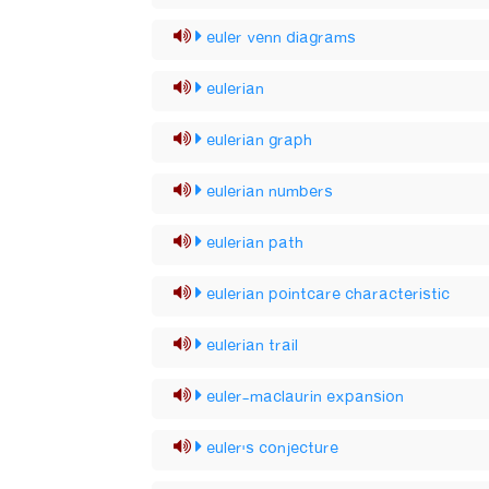
euler venn diagrams
eulerian
eulerian graph
eulerian numbers
eulerian path
eulerian pointcare characteristic
eulerian trail
euler-maclaurin expansion
euler's conjecture