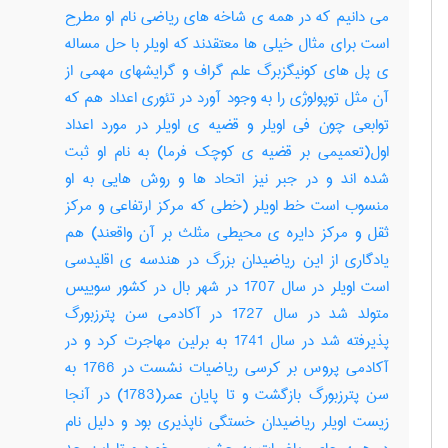
می دانیم که در همه ی شاخه های ریاضی نام او مطرح
است برای مثال خیلی ها معتقدند که اویلر با حل مساله
ی پل های کونیگزبرگ علم گراف و گرایشهای مهمی از
آن مثل توپولوژی را به وجود آورد در تئوری اعداد هم که
توابعی چون فی اویلر و قضیه ی اویلر در مورد اعداد
اول(تعمیمی بر قضیه ی کوچک فرما) به نام او ثبت
شده اند و در جبر نیز اتحاد ها و روش هایی به او
منسوب است خط اویلر (خطی که مرکز ارتفاعی و مرکز
ثقل و مرکز دایره ی محیطی مثلث بر آن واقعند) هم
یادگاری از این ریاضیدان بزرگ در هندسه ی اقلیدسی
است اویلر در سال 1707 در شهر بال در کشور سوییس
متولد شد در سال 1727 در آکادمی سن پترزبورگ
پذیرفته شد در سال 1741 به برلین مهاجرت کرد و در
آکادمی پروس بر کرسی ریاضیات نشست در 1766 به
سن پترزبورگ بازگشت و تا پایان عمر(1783) در آنجا
زیست اویلر ریاضیدان خستگی ناپذیری بود و دلیل نام