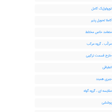
توپولوژیک کامل
املا تحویل پذیر
متعامد خاص مختلط
مرکّب ، گروه مرکب
خارج قسمت ترکیبی
نطباقی
جبری همبند
قایسه ای ، گروه گواه
پوششی