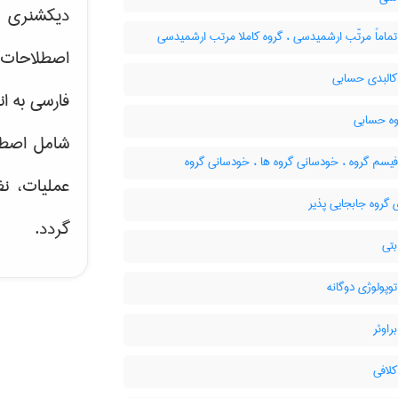
دیکشنری ت
ماماً مرتّب ارشمیدسی ، گروه کاملا مرتب ارشمیدسی
اصطلاحات 
کالبدی حسابی
فارسی به ان
وه حسابی
شامل اصط
یسم گروه ، خودسانی گروه ها ، خودسانی گروه
عملیات، نظ
 گروه جابجایی پذیر
گردد.
بتی
وپولوژی دوگانه
راوئر
لافی