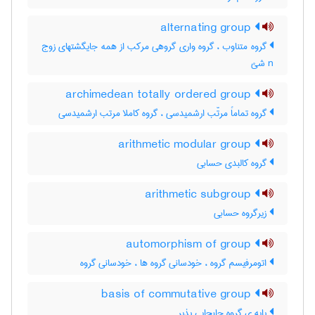
alternating group
گروه متناوب ، گروه واری گروهی مرکب از همه جایگشتهای زوج
n شئ
archimedean totally ordered group
گروه تماماً مرتّب ارشمیدسی ، گروه کاملا مرتب ارشمیدسی
arithmetic modular group
گروه کالبدی حسابی
arithmetic subgroup
زیرگروه حسابی
automorphism of group
اتومرفیسم گروه ، خودسانی گروه ها ، خودسانی گروه
basis of commutative group
پایه ی گروه جابجایی پذیر