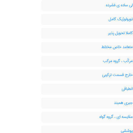
لی ساده ی فشرده
توپولوژیک کامل
املا تحویل پذیر
متعامد خاص مختلط
مرکّب ، گروه مرکب
خارج قسمت ترکیبی
نطباقی
جبری همبند
قایسه ای ، گروه گواه
پوششی