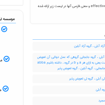
effectiv
و معنی فارسی آنها در لیست زیر ارائه شده
موسسه ترج
ب
زاد آبلی ، گروه آزاد آبلین
آبلی ، گروه جابجایی گروهی که عمل دوتایی آن تعویض
موس
پذیر است یعنی به ازای هر a و b در گروه ، داشته باشیم abba
جابجایی ، گروه آبلین ، گروه تعویض پذیر
ی آبلی ، گروه لی تعویض پذیر
مم
مجرد