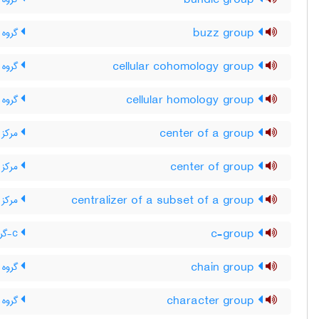
bundle group
buzz group
گروه 
cellular cohomology group
گروه 
cellular homology group
گروه 
center of a group
مرکز 
center of group
مرکز 
centralizer of a subset of a group
مرکز 
c-group
c-گروه
chain group
گروه 
character group
گروه 