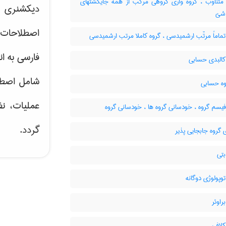
متناوب ، گروه واری گروهی مرکب از همه جایگشتهای
دیکشنری ت
اصطلاحات 
ماماً مرتّب ارشمیدسی ، گروه کاملا مرتب ارشمیدسی
فارسی به ان
کالبدی حسابی
شامل اصط
وه حسابی
عملیات، نظ
یسم گروه ، خودسانی گروه ها ، خودسانی گروه
گردد.
 گروه جابجایی پذیر
بتی
وپولوژی دوگانه
راوئر
لافی