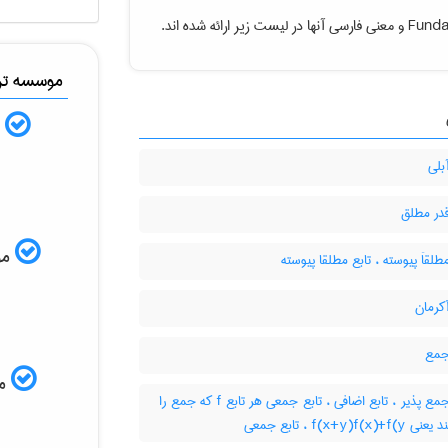
و معنی فارسی آنها در لیست زیر ارائه شده اند.
Funda
موسسه ترج
ب
بلی
قدر مطلق
ISI
طلقاَ پیوسته ، تابع مطلقا پیوسته
کرمان
جمع
مم
تابع جمع پذیر ، تابع اضافی ، تابع جمعی هر تابع f که جمع را
حفظ کند یعنی f(x+y)f(