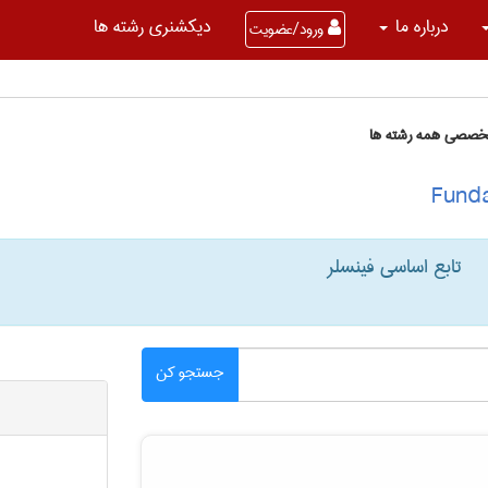
درباره ما
دیکشنری رشته ها
ورود/عضویت
تخصصی همه رشته ها
تابع اساسی فینسلر
جستجو کن