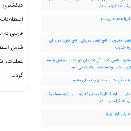
دیکشنری ت
 یک عدد گویا رساندن
اصطلاحات 
قریبا همه جا پیوسته
فارسی به ان
تقریباً متناوب ، تابع تقریباً دوره‌ای ، تابع تقریبا دوره ای
شامل اصط
یبا متناوب
عملیات، نظ
تناوب تابعی که در آن اگر جای دو متغیّر مستقل با هم
 ، متغیّر وابسته تغییر علامت می دهد
گردد.
چندخطّی متناوب ، تابع چندخطی متناوب
حلیلی ، تابع آناکاویک تابعی که بتوان آن را به وسیله یک
ور همگرا نمایش داد
حلیلی تابع توزیع