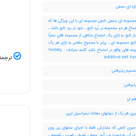
ازه ای جمعی
مجموعه ای جمعی تابعی مجموعه ای با این ویژگی ها که
: 1- ماع هر دو مجموعه در بُرد تابع ، خود در برد تابع باشد
2-  تابع به ازای یک اجتماع متناهی از مجموعه های مجزّا
 تابع مجموعه ای ، برابر با مجموع مقادیر به ازای هر یک
از مجموعه های واقع در اجتماع باشد کلمه مترادف : finitely
ترجمه:
additive set fu
صمیم پذیرفتنی
ذیرفتنی
م ارز
یری هر یک از جوابهای معادله دیفرانسیل ایری
جبری تابعی که مقدارش فقط با اجرای عملهای زیر روی
ه ی آن به دست می آید: جمع ، تفریق ، ضرب ، تقسیم