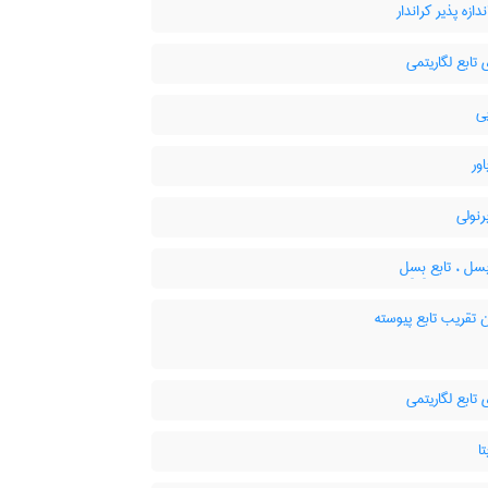
دازه پذیر کراندار
 تابع لگاریتمی
ی
اور
رنولی
سل ، تابع بِسِل
 تقریب تابع پیوسته
 تابع لگاریتمی
ا