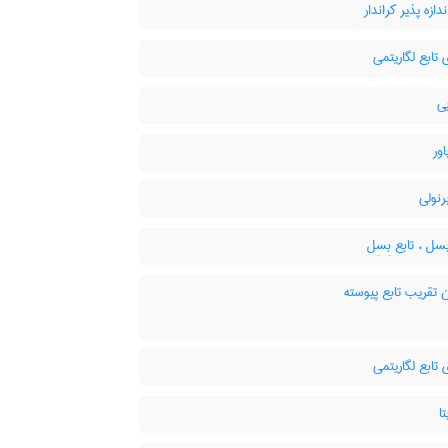
دازه پذیر کراندار
 تابع لگاریتمی
ی
اور
رنولی
سل ، تابع بِسِل
 تقریب تابع پیوسته
 تابع لگاریتمی
ا