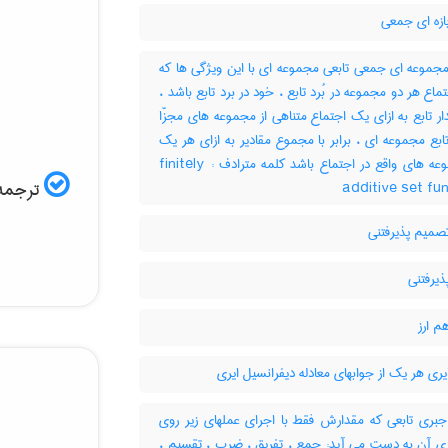
ازه ای جمعی
مجموعه ای جمعی تابعی مجموعه ای با این ویژگی ها که
: 1- ماع هر دو مجموعه در بُرد تابع ، خود در برد تابع باشد
2-  تابع به ازای یک اجتماع متناهی از مجموعه های مجزّا
 تابع مجموعه ای ، برابر با مجموع مقادیر به ازای هر یک
از مجموعه های واقع در اجتماع باشد کلمه مترادف : finitely
ترجمه:
additive set fu
صمیم پذیرفتنی
ذیرفتنی
م ارز
یری هر یک از جوابهای معادله دیفرانسیل ایری
جبری تابعی که مقدارش فقط با اجرای عملهای زیر روی
ه ی آن به دست می آید: جمع ، تفریق ، ضرب ، تقسیم