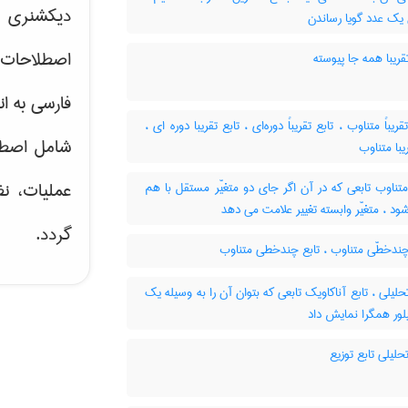
دیکشنری ت
 یک عدد گویا رساندن
اصطلاحات 
قریبا همه جا پیوسته
فارسی به ان
تقریباً متناوب ، تابع تقریباً دوره‌ای ، تابع تقریبا دوره ای
شامل اصط
یبا متناوب
عملیات، نظ
تناوب تابعی که در آن اگر جای دو متغیّر مستقل با هم
 ، متغیّر وابسته تغییر علامت می دهد
گردد.
چندخطّی متناوب ، تابع چندخطی متناوب
حلیلی ، تابع آناکاویک تابعی که بتوان آن را به وسیله یک
ور همگرا نمایش داد
حلیلی تابع توزیع