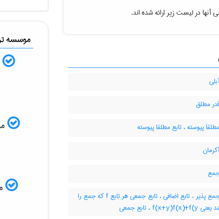
ی آنها در لیست زیر ارائه شده اند
موسسه ترج
ب
بلی
قدر مطلق
ISI
طلقاَ پیوسته ، تابع مطلقا پیوسته
کرمان
جمع
مم
تابع جمع پذیر ، تابع اضافی ، تابع جمعی هر تابع f که جمع را
حفظ کند یعنی f(x+y)f(