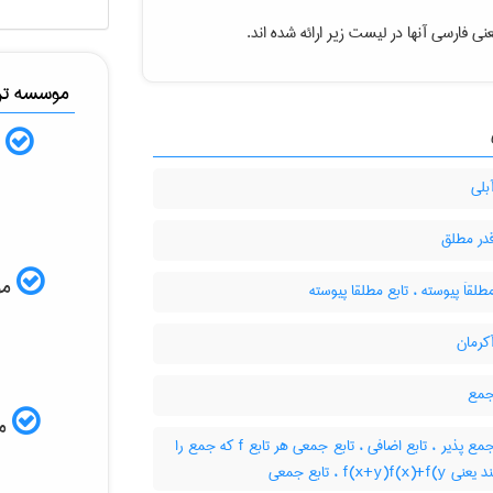
ی فارسی آنها در لیست زیر ارائه شده اند.
موسسه ترج
ب
بلی
قدر مطلق
موس
طلقاَ پیوسته ، تابع مطلقا پیوسته
کرمان
جمع
مم
تابع جمع پذیر ، تابع اضافی ، تابع جمعی هر تابع f که جمع را
f(x+y)f(x ، تابع جمعی