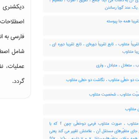
ی آن به دست می آید: جمع ، تفریق ، ضرب ، تقسیم ،
دیکشنری ت
 یک عدد گویا رساندن
اصطلاحات 
قریبا همه جا پیوسته
فارسی به ان
ریباً متناوب ، تابع تقریباً دوره‌ای ، تابع تقریبا دوره ای ،
شامل اصط
یبا متناوب
عملیات، نظ
 ، متعادل ، متبادل ، واری
 دو خطّی متناوب ، نگاشت دو خطی متناوب
گردد.
ت متناوب ، شخصیت متناوب
 متناوب
فرم متناوب ، صورت متناوب فرمی دوخطّی چون f که با
جای متغیّرهای مستقل آن ، علامتش تغییر می کند یعنی
به ازای همه مقادیر متغیّرهایمستقل x و y داریم : f(x ، y)-