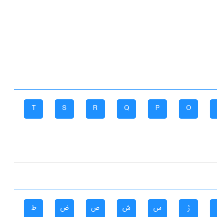
T
S
R
Q
P
O
ژ
س
ش
ص
ض
ط