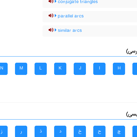
conjugate triangles
parallel arcs
similar arcs
رسی)
N
M
L
K
J
I
H
یسی)
چ
ح
خ
د
ذ
ر
ز