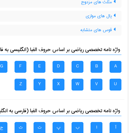
مثلث های مزدوج
یال های موازی
قوس های متشابه
واژه نامه تخصصی
رياضی
بر اساس حروف الفبا (انگلیسی به فا
G
F
E
D
C
B
A
Z
Y
X
W
V
U
واژه نامه تخصصی
رياضی
بر اساس حروف الفبا (فارسی به انگل
آ
ا
ب
پ
ت
ث
ج