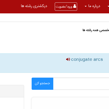
درباره ما
دیکشنری رشته ها
ورود/عضویت
تخصصی همه رشته ها
conjugate arcs
جستجو کن