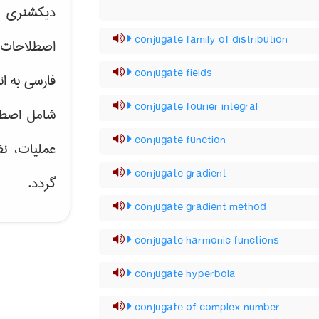
دیکشنری ت
conjugate family of distribution
اصطلاحات 
conjugate fields
فارسی به ان
conjugate fourier integral
شامل اصط
conjugate function
عملیات، نظ
conjugate gradient
گردد.
conjugate gradient method
conjugate harmonic functions
conjugate hyperbola
conjugate of complex number