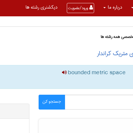
درباره ما
دیکشنری رشته ها
ورود/عضویت
تخصصی همه رشته ها
 متریک کراندار
bounded metric space
جستجو کن