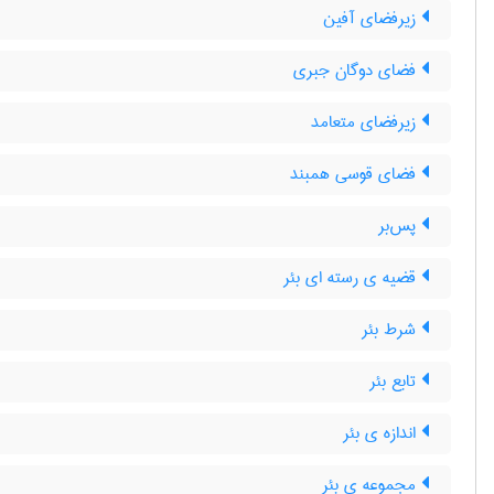
زیرفضای آفین
فضای دوگان جبری
زیرفضای متعامد
فضای قوسی همبند
پس‌بر
قضیه ی رسته ای بئر
شرط بئر
تابع بئر
اندازه ی بئر
مجموعه ی بئر