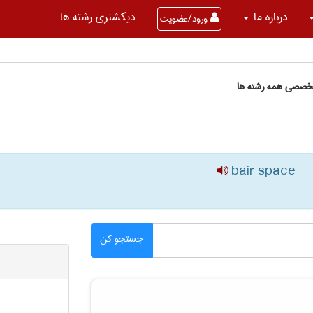
درباره ما
دیکشنری رشته ها
ورود/عضویت
تخصصی همه رشته ها
bair space
جستجو کن