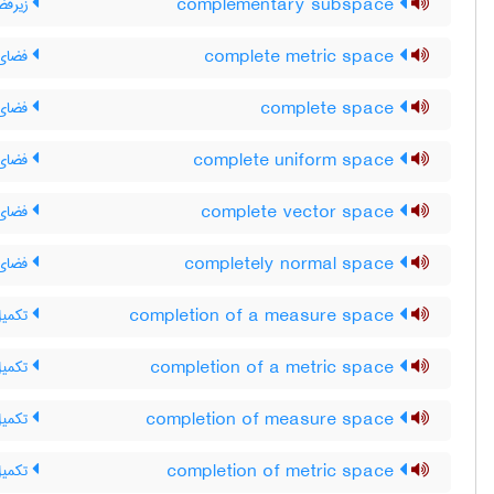
complementary subspace
زیرفض
complete metric space
فضای 
complete space
فضای 
complete uniform space
فضای 
complete vector space
فضای 
completely normal space
فضای ک
completion of a measure space
تکمیل
completion of a metric space
تکمیل
completion of measure space
تکمیل
completion of metric space
تکمیل