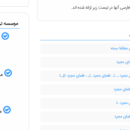
رسی آنها در لیست زیر ارائه شده اند.
موسسه ترج
ب
مطلقا بسته
موس
ای مجرد L‌_ ، فضای مجرد L‌_‌p
مجرد L
مم