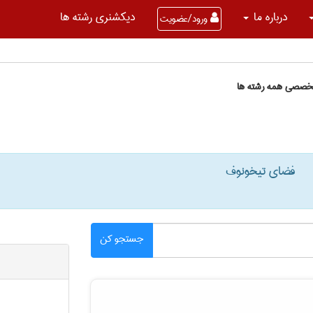
درباره ما
دیکشنری رشته ها
ورود/عضویت
تخصصی همه رشته ها
فضای تیخونوف
جستجو کن