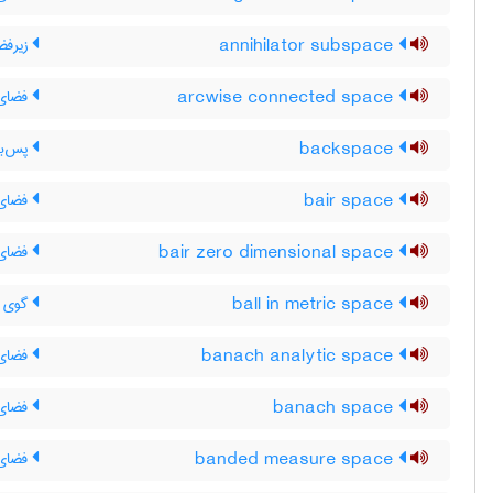
annihilator subspace
زیرفض
arcwise connected space
فضای 
backspace
پس‌بر
bair space
فضای 
bair zero dimensional space
فضای 
ball in metric space
گوی د
banach analytic space
فضای ت
banach space
فضای 
banded measure space
فضای ا