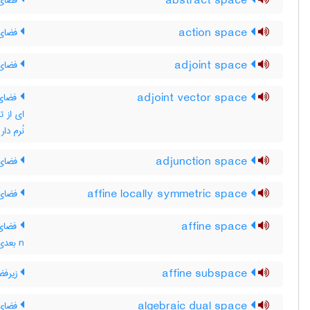
abstract space
فضای 
action space
فضای
adjoint space
فضای 
adjoint vector space
فضای ب
ای از ت
نُرم دا
adjunction space
فضای 
affine locally symmetric space
فضای 
affine space
فضای 
n بعدی که یک هموستار آفین روی آن تعریف شده باشد
affine subspace
زیرفض
algebraic dual space
فضای 