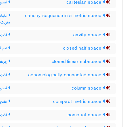
cartesian space
فضای 
cauchy sequence in a metric space
دنبال
متریک
cavity space
فضای 
closed half space
نیم ف
closed linear subspace
زیرفض
cohomologically connected space
فضای 
column space
فضای 
compact metric space
فضای 
compact space
فضای 