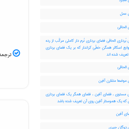
مجرد
 عمل
الحاقی
ُرداری الحاقی فضای برداری نُرم دار کاملی مرکّب از رده
وابع اسکالر همگنِ خطّیِ کراندار که بر یک فضای برداری
ترجمه 
ر تعریف شده اند
الحاقی
موضعا متقارن آفین
مستوی ، فضای آفین ، فضای همگر یک فضای برداری
ای آفین
دوگان جبری