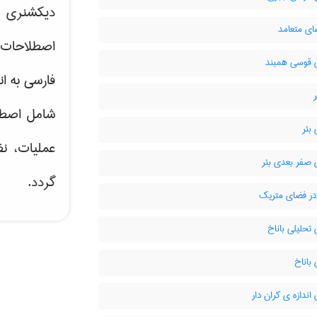
دیکشنری ت
ای متعامد
اصطلاحات 
قوسی همبند
فارسی به ان
شامل اصط
بئر
عملیات، نظ
صفر بعدی بئر
گردد.
ر فضای متریک
حلیلی باناخ
باناخ
ندازه ی کران دار