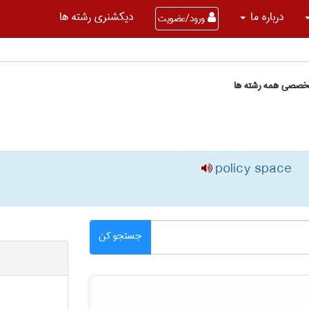
درباره ما
دیکشنری رشته ها
ورود/عضویت
تخصصی همه رشته ها
policy space
جستجو کن