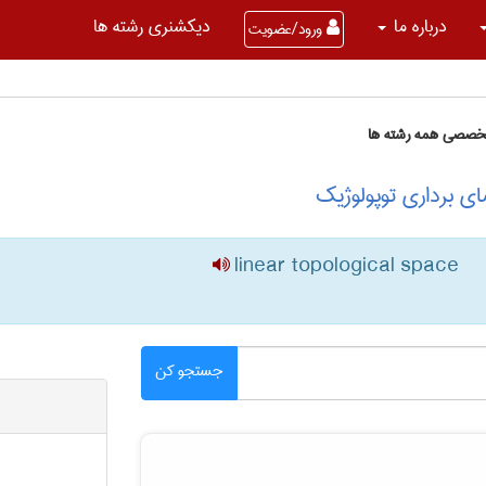
درباره ما
دیکشنری رشته ها
ورود/عضویت
تخصصی همه رشته ها
ی برداری توپولوژیک
linear topological space
جستجو کن