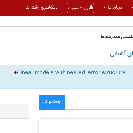
درباره ما
دیکشنری رشته ها
ورود/عضویت
تخصصی همه رشته ها
ی آشیانی
linear models with nested-error structure
جستجو کن