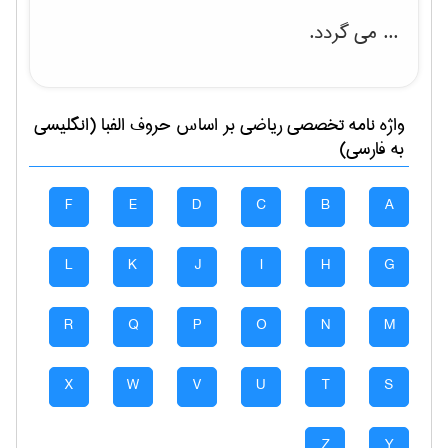
... می گردد.
واژه نامه تخصصی
رياضی
بر اساس حروف الفبا (انگلیسی
به فارسی)
F
E
D
C
B
A
L
K
J
I
H
G
R
Q
P
O
N
M
X
W
V
U
T
S
Z
Y