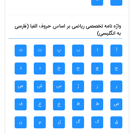
واژه نامه تخصصی
رياضی
بر اساس حروف الفبا (فارسی
به انگلیسی)
آ
ا
ب
پ
ت
ث
ج
چ
ح
خ
د
ذ
ر
ز
ژ
س
ش
ص
ض
ط
ظ
ع
غ
ف
ق
ک
گ
ل
م
ن