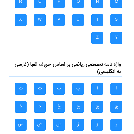
R
Q
P
O
N
M
X
W
V
U
T
S
Z
Y
واژه نامه تخصصی
رياضی
بر اساس حروف الفبا (فارسی
به انگلیسی)
آ
ا
ب
پ
ت
ث
ج
چ
ح
خ
د
ذ
ر
ز
ژ
س
ش
ص