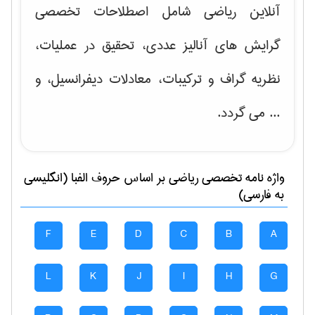
آنلاین ریاضی شامل اصطلاحات تخصصی
گرایش های
آنالیز عددی، تحقیق در عملیات،
نظریه گراف و تركیبات، معادلات دیفرانسیل
، و
... می گردد.
واژه نامه تخصصی
رياضی
بر اساس حروف الفبا (انگلیسی
به فارسی)
F
E
D
C
B
A
L
K
J
I
H
G