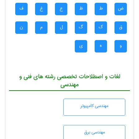
ض
ط
ظ
ع
غ
ف
ق
ک
گ
ل
م
ن
و
ه
ی
لغات و اصطلاحات تخصصی رشته های فنی و
مهندسی
مهندسی كامپيوتر
مهندسی برق