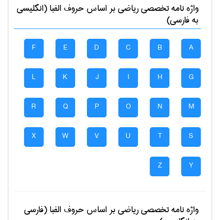
واژه نامه تخصصی
رياضی
بر اساس حروف الفبا (انگلیسی
به فارسی)
F
E
D
C
B
A
L
K
J
I
H
G
R
Q
P
O
N
M
X
W
V
U
T
S
Z
Y
واژه نامه تخصصی
رياضی
بر اساس حروف الفبا (فارسی