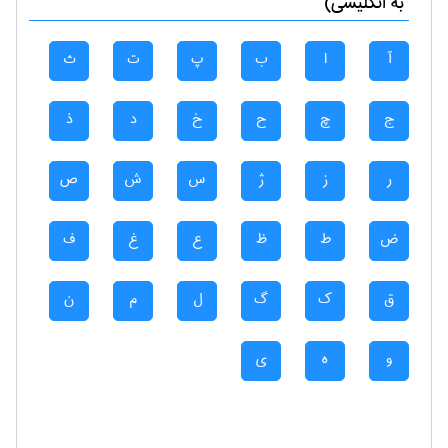
به انگلیسی)
آ
ا
ب
پ
ت
ث
ج
چ
ح
خ
د
ذ
ر
ز
ژ
س
ش
ص
ض
ط
ظ
ع
غ
ف
ق
ک
گ
ل
م
ن
و
ه
ی