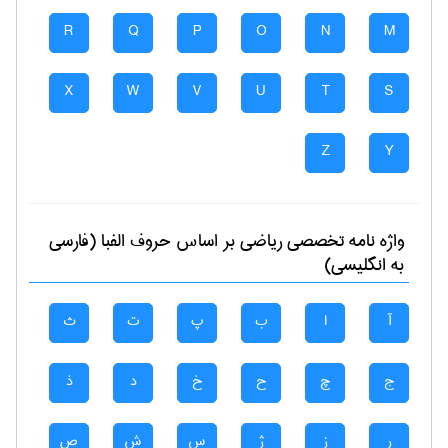
R
Q
P
O
N
M
X
W
V
U
T
S
Z
Y
واژه نامه تخصصی
رياضی
بر اساس حروف الفبا (فارسی
به انگلیسی)
آ
ا
ب
پ
ت
ث
ج
چ
ح
خ
د
ذ
ر
ز
ژ
س
ش
ص