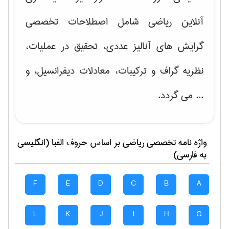
آنلاین ریاضی شامل اصطلاحات تخصصی
گرایش های
آنالیز عددی، تحقیق در عملیات،
نظریه گراف و تركیبات، معادلات دیفرانسیل
، و
... می گردد.
واژه نامه تخصصی
رياضی
بر اساس حروف الفبا (انگلیسی
به فارسی)
F
E
D
C
B
A
L
K
J
I
H
G