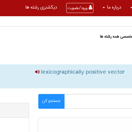
درباره ما
دیکشنری رشته ها
ورود/عضویت
تخصصی همه رشته ها
lexicographically positive vector
جستجو کن