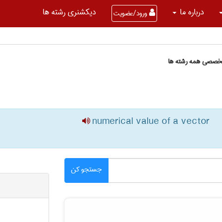
درباره ما
دیکشنری رشته ها
ورود/عضویت
تخصصی همه رشته ها
numerical value of a vector
جستجو کن